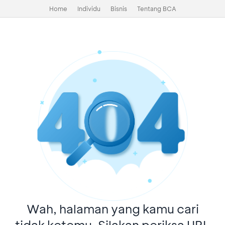
Home
Individu
Bisnis
Tentang BCA
Wah, halaman yang kamu cari
tidak ketemu. Silakan periksa URL