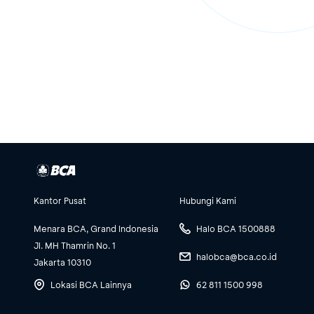
Kantor Pusat
Hubungi Kami
Menara BCA, Grand Indonesia
Halo BCA 1500888
Jl. MH Thamrin No. 1
halobca@bca.co.id
Jakarta 10310
Lokasi BCA Lainnya
62 811 1500 998