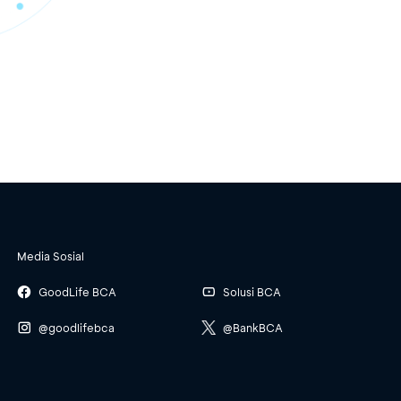
Media Sosial
GoodLife BCA
Solusi BCA
@goodlifebca
@BankBCA