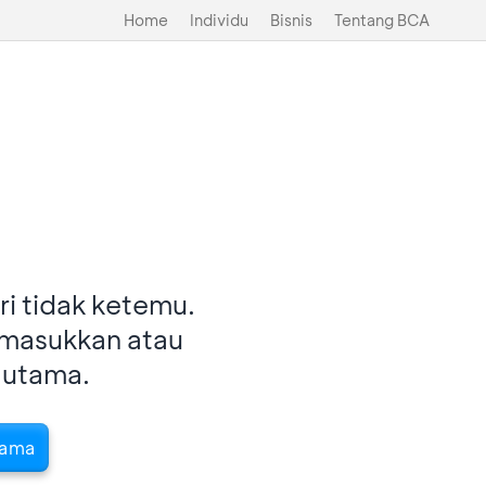
Home
Individu
Bisnis
Tentang BCA
i tidak ketemu.
imasukkan atau
 utama.
tama