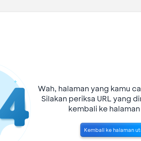
Wah, halaman yang kamu car
Silakan periksa URL yang d
kembali ke halaman
Kembali ke halaman u