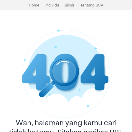
Home
Individu
Bisnis
Tentang BCA
Wah, halaman yang kamu cari
tidak ketemu. Silakan periksa URL