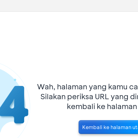
Wah, halaman yang kamu car
Silakan periksa URL yang d
kembali ke halaman
Kembali ke halaman u