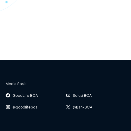
Media Sosial
GoodLife BCA
Solusi BCA
@goodlifebca
@BankBCA