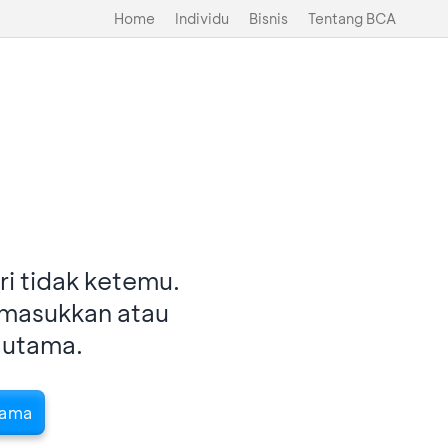
Home
Individu
Bisnis
Tentang BCA
i tidak ketemu.
imasukkan atau
 utama.
tama