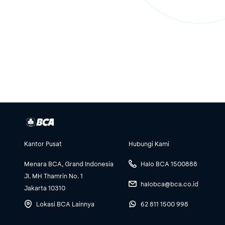
Kantor Pusat
Hubungi Kami
Menara BCA, Grand Indonesia
Halo BCA 1500888
Jl. MH Thamrin No. 1
halobca@bca.co.id
Jakarta 10310
Lokasi BCA Lainnya
62 811 1500 998