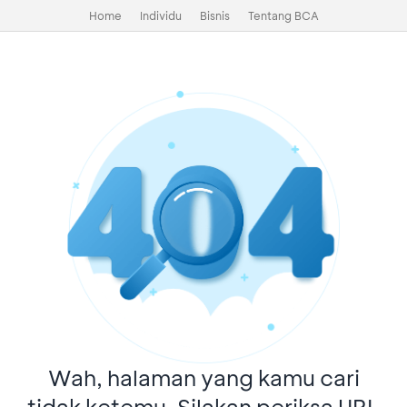
Home
Individu
Bisnis
Tentang BCA
Wah, halaman yang kamu cari
tidak ketemu. Silakan periksa URL