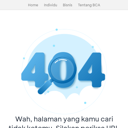
Home
Individu
Bisnis
Tentang BCA
Wah, halaman yang kamu cari
tidak ketemu. Silakan periksa URL