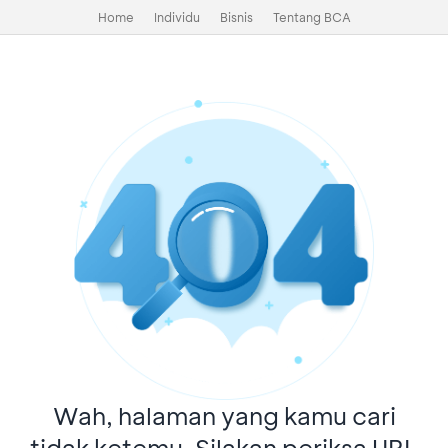
Home
Individu
Bisnis
Tentang BCA
Wah, halaman yang kamu cari
tidak ketemu. Silakan periksa URL