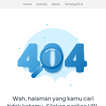
Home
Individu
Bisnis
Tentang BCA
Wah, halaman yang kamu cari
tidak ketemu. Silakan periksa URL