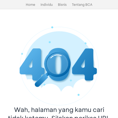
Home
Individu
Bisnis
Tentang BCA
Wah, halaman yang kamu cari
tidak ketemu. Silakan periksa URL