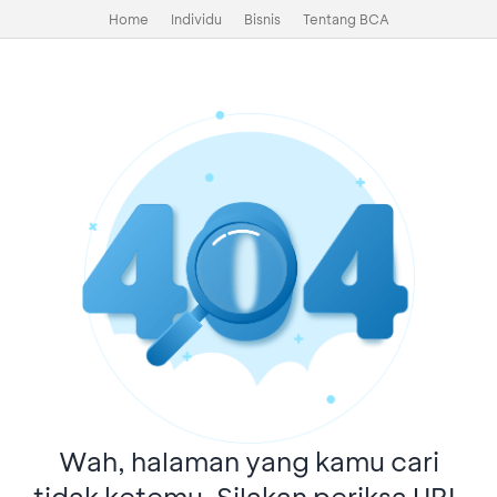
Home
Individu
Bisnis
Tentang BCA
Wah, halaman yang kamu cari
tidak ketemu. Silakan periksa URL