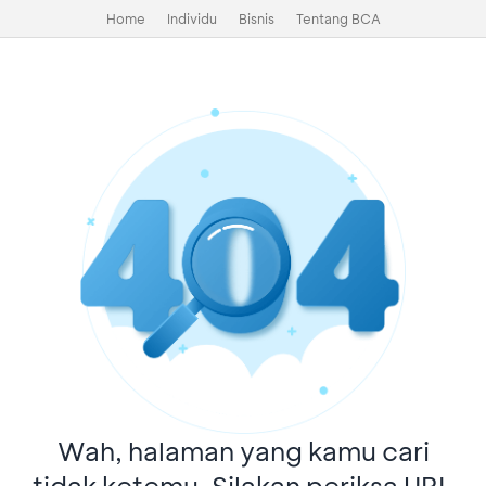
Home
Individu
Bisnis
Tentang BCA
Wah, halaman yang kamu cari
tidak ketemu. Silakan periksa URL