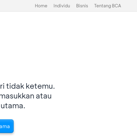
Home
Individu
Bisnis
Tentang BCA
i tidak ketemu.
imasukkan atau
 utama.
tama