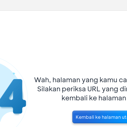
Wah, halaman yang kamu car
Silakan periksa URL yang d
kembali ke halaman
Kembali ke halaman u