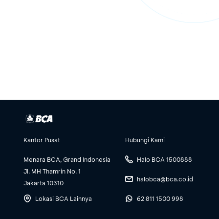
Kantor Pusat
Hubungi Kami
Menara BCA, Grand Indonesia
Halo BCA 1500888
Jl. MH Thamrin No. 1
halobca@bca.co.id
Jakarta 10310
Lokasi BCA Lainnya
62 811 1500 998