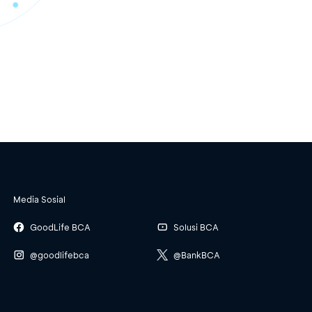
Media Sosial
GoodLife BCA
Solusi BCA
@goodlifebca
@BankBCA