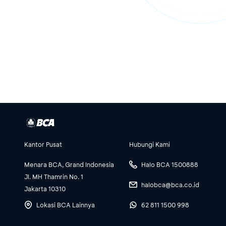
Kantor Pusat
Hubungi Kami
Menara BCA, Grand Indonesia
Halo BCA 1500888
Jl. MH Thamrin No. 1
halobca@bca.co.id
Jakarta 10310
Lokasi BCA Lainnya
62 811 1500 998