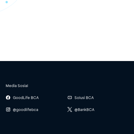
Media Sosial
GoodLife BCA
Solusi BCA
@goodlifebca
@BankBCA