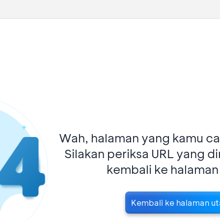
Wah, halaman yang kamu car
Silakan periksa URL yang d
kembali ke halaman
Kembali ke halaman u