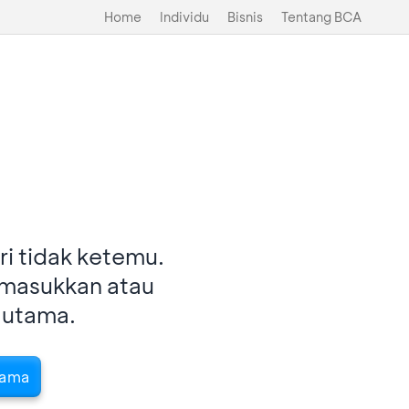
Home
Individu
Bisnis
Tentang BCA
i tidak ketemu.
imasukkan atau
 utama.
tama