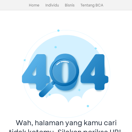
Home
Individu
Bisnis
Tentang BCA
Wah, halaman yang kamu cari
tidak ketemu. Silakan periksa URL