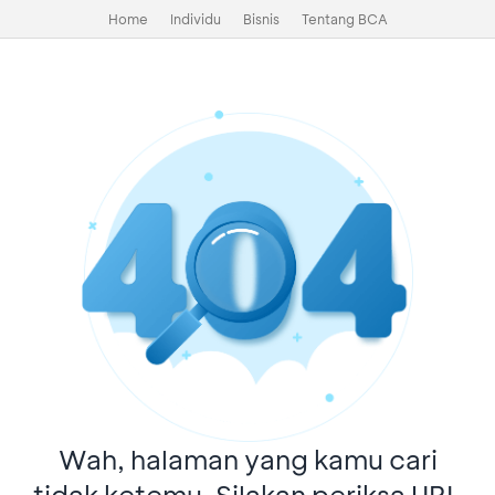
Home
Individu
Bisnis
Tentang BCA
Wah, halaman yang kamu cari
tidak ketemu. Silakan periksa URL