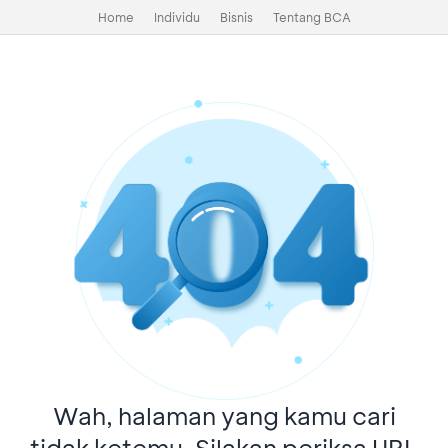
Home
Individu
Bisnis
Tentang BCA
Wah, halaman yang kamu cari
tidak ketemu. Silakan periksa URL