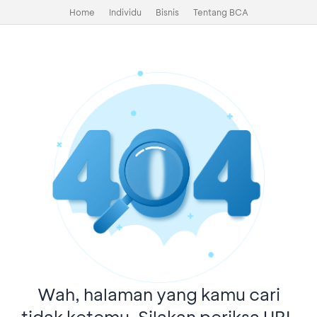
Home
Individu
Bisnis
Tentang BCA
Wah, halaman yang kamu cari
tidak ketemu. Silakan periksa URL