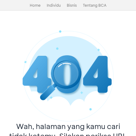
Home
Individu
Bisnis
Tentang BCA
Wah, halaman yang kamu cari
tidak ketemu. Silakan periksa URL