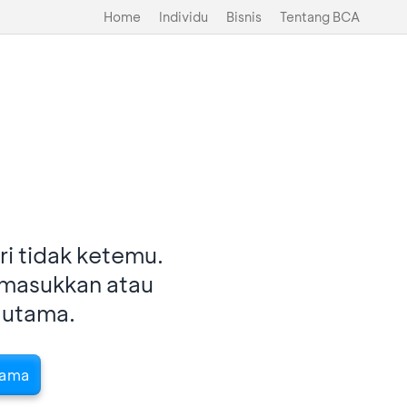
Home
Individu
Bisnis
Tentang BCA
i tidak ketemu.
imasukkan atau
 utama.
tama