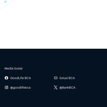
Media Sosial
GoodLife BCA
Solusi BCA
@goodlifebca
@BankBCA