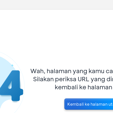
Wah, halaman yang kamu car
Silakan periksa URL yang d
kembali ke halaman
Kembali ke halaman u