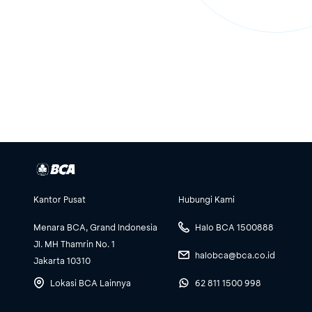
Kantor Pusat
Hubungi Kami
Menara BCA, Grand Indonesia
Halo BCA 1500888
Jl. MH Thamrin No. 1
halobca@bca.co.id
Jakarta 10310
Lokasi BCA Lainnya
62 811 1500 998