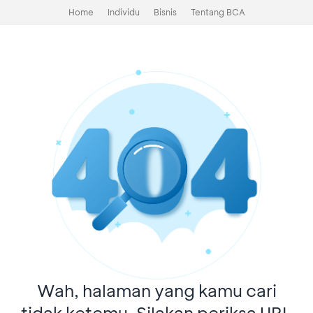
Home
Individu
Bisnis
Tentang BCA
Wah, halaman yang kamu cari
tidak ketemu. Silakan periksa URL