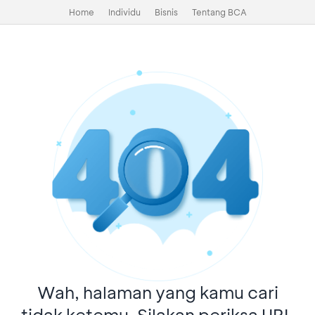
Home
Individu
Bisnis
Tentang BCA
Wah, halaman yang kamu cari
tidak ketemu. Silakan periksa URL