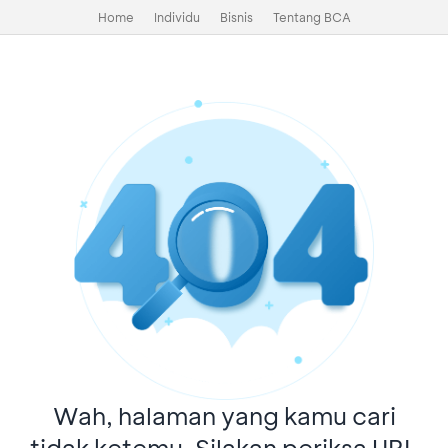
Home
Individu
Bisnis
Tentang BCA
Wah, halaman yang kamu cari
tidak ketemu. Silakan periksa URL