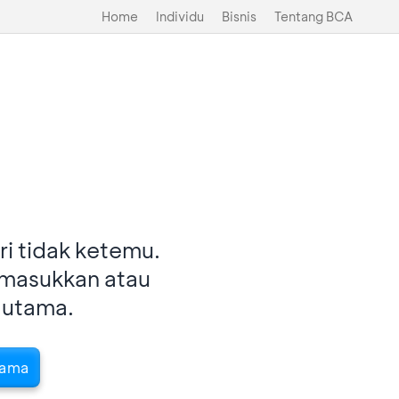
Home
Individu
Bisnis
Tentang BCA
i tidak ketemu.
imasukkan atau
 utama.
tama