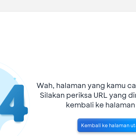
Wah, halaman yang kamu car
Silakan periksa URL yang d
kembali ke halaman
Kembali ke halaman u