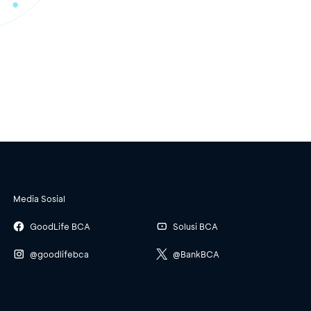
Media Sosial
GoodLife BCA
Solusi BCA
@goodlifebca
@BankBCA