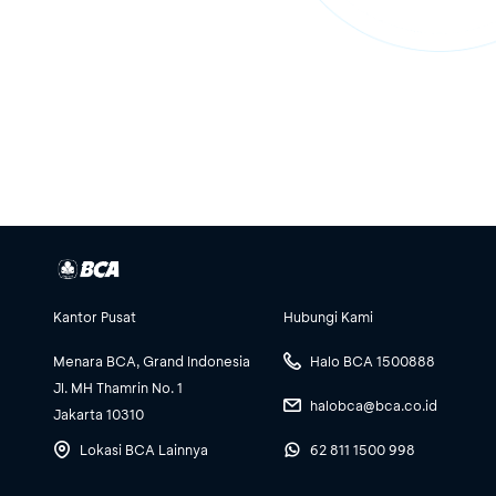
Kantor Pusat
Hubungi Kami
Menara BCA, Grand Indonesia
Halo BCA 1500888
Jl. MH Thamrin No. 1
halobca@bca.co.id
Jakarta 10310
Lokasi BCA Lainnya
62 811 1500 998