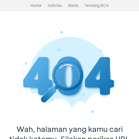
Home
Individu
Bisnis
Tentang BCA
Wah, halaman yang kamu cari
tidak ketemu. Silakan periksa URL