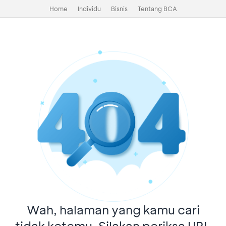
Home
Individu
Bisnis
Tentang BCA
Wah, halaman yang kamu cari
tidak ketemu. Silakan periksa URL