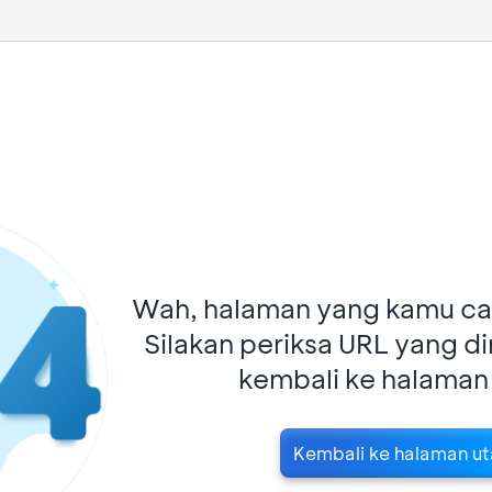
Wah, halaman yang kamu car
Silakan periksa URL yang d
kembali ke halaman
Kembali ke halaman u