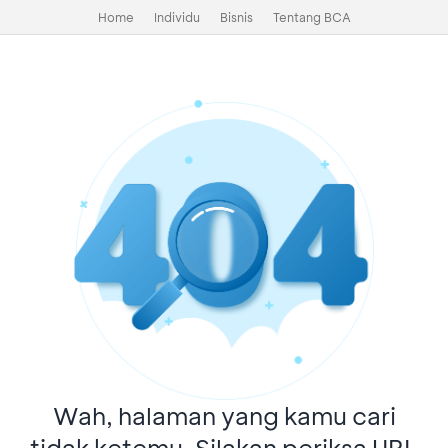
Home
Individu
Bisnis
Tentang BCA
Wah, halaman yang kamu cari
tidak ketemu. Silakan periksa URL