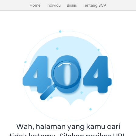
Home
Individu
Bisnis
Tentang BCA
Wah, halaman yang kamu cari
tidak ketemu. Silakan periksa URL