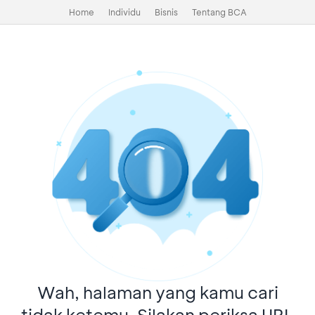
Home
Individu
Bisnis
Tentang BCA
Wah, halaman yang kamu cari
tidak ketemu. Silakan periksa URL