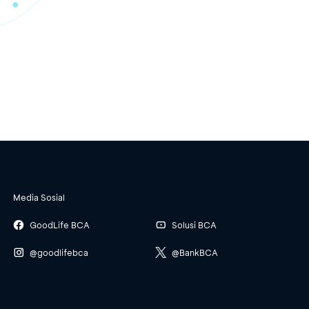
Media Sosial
GoodLife BCA
Solusi BCA
@goodlifebca
@BankBCA