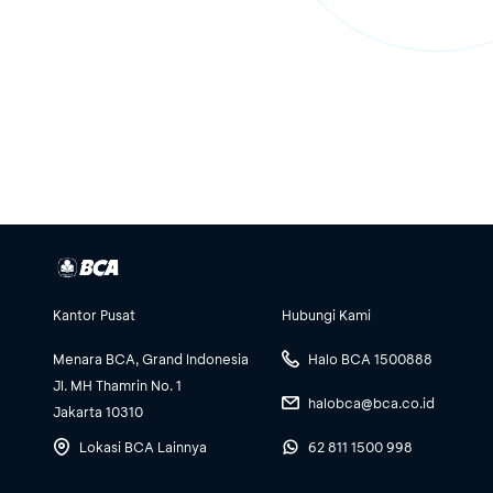
Kantor Pusat
Hubungi Kami
Menara BCA, Grand Indonesia
Halo BCA 1500888
Jl. MH Thamrin No. 1
halobca@bca.co.id
Jakarta 10310
Lokasi BCA Lainnya
62 811 1500 998