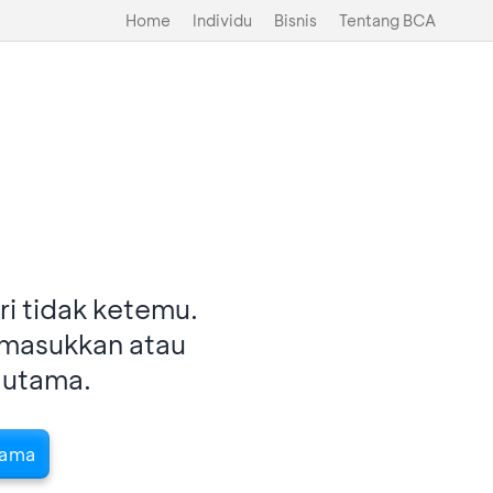
Home
Individu
Bisnis
Tentang BCA
i tidak ketemu.
imasukkan atau
 utama.
tama