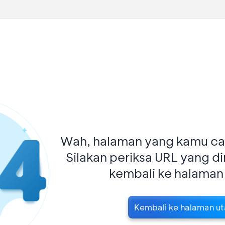
Wah, halaman yang kamu car
Silakan periksa URL yang d
kembali ke halaman
Kembali ke halaman u