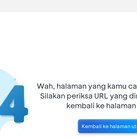
Wah, halaman yang kamu car
Silakan periksa URL yang d
kembali ke halaman
Kembali ke halaman u