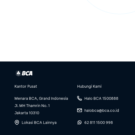
Kantor Pusat
Hubungi Kami
Menara BCA, Grand Indonesia
Halo BCA 1500888
Jl. MH Thamrin No. 1
halobca@bca.co.id
Jakarta 10310
Lokasi BCA Lainnya
62 811 1500 998