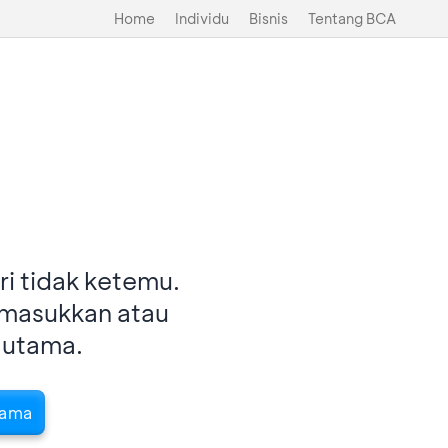
Home
Individu
Bisnis
Tentang BCA
i tidak ketemu.
imasukkan atau
 utama.
tama