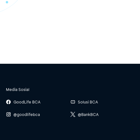
Media Sosial
GoodLife BCA
Solusi BCA
@goodlifebca
@BankBCA