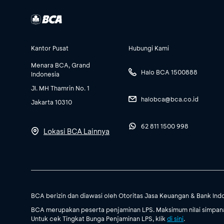
Kantor Pusat
Hubungi Kami
Menara BCA, Grand
Halo BCA 1500888
Indonesia
Jl. MH Thamrin No. 1
halobca@bca.co.id
Jakarta 10310
62 811 1500 998
Lokasi BCA Lainnya
BCA berizin dan diawasi oleh Otoritas Jasa Keuangan & Bank Ind
BCA merupakan peserta penjaminan LPS. Maksimum nilai simpanan
Untuk cek Tingkat Bunga Penjaminan LPS, klik
di sini
.