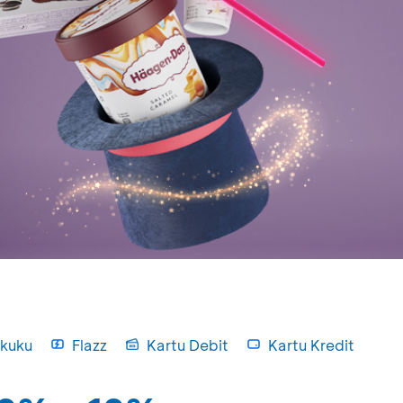
kuku
Flazz
Kartu Debit
Kartu Kredit