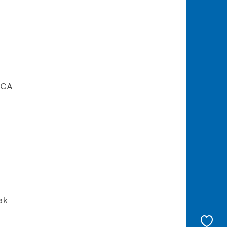
BCA
ak