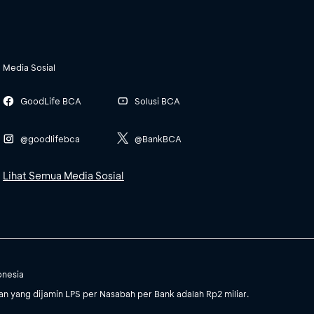
Media Sosial
GoodLife BCA
Solusi BCA
@goodlifebca
@BankBCA
Lihat Semua Media Sosial
onesia
 yang dijamin LPS per Nasabah per Bank adalah Rp2 miliar.