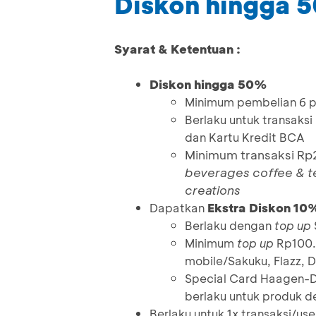
Diskon hingga 
Syarat & Ketentuan :
Diskon hingga 50%
Minimum pembelian 6 
Berlaku untuk transaks
dan Kartu Kredit BCA
Minimum transaksi Rp
beverages coffee & t
creations
Ekstra Diskon 1
Dapatkan
Berlaku dengan
top up
Minimum
top up
Rp100.
mobile/Sakuku, Flazz, 
Special Card Haagen-Da
berlaku untuk produk 
Berlaku untuk 1x transaksi/use