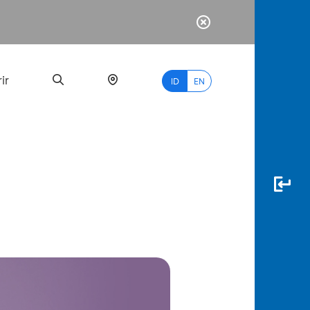
ir
ID
EN
PALING
BANYAK
DICARI