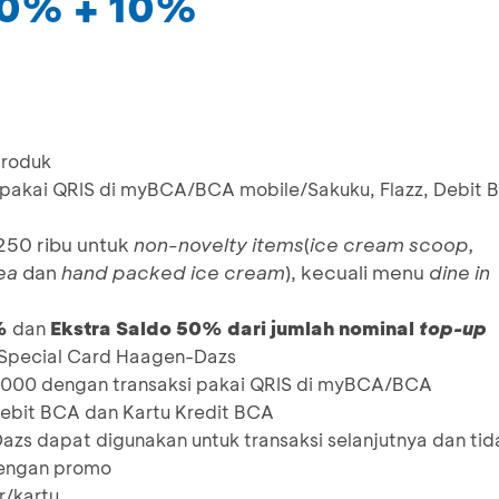
50% + 10%
produk
i pakai QRIS di myBCA/BCA mobile/Sakuku, Flazz, Debit 
250 ribu untuk
non-novelty items
(
ice cream scoop,
ea
dan
hand packed ice cream
), kecuali menu
dine in
0%
E
kstra Saldo 50% dari jumlah nominal
top-up
dan
Special Card Haagen-Dazs
000 dengan transaksi pakai QRIS di myBCA/BCA
Debit BCA dan Kartu Kredit BCA
zs dapat digunakan untuk transaksi selanjutnya dan tid
dengan promo
r/kartu