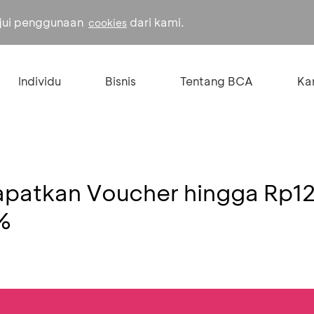
ujui penggunaan
dari kami.
cookies
Individu
Bisnis
Tentang BCA
Kar
Dapatkan Voucher hingga Rp1
%