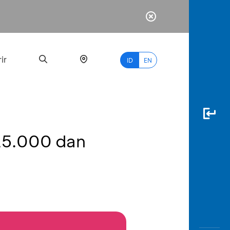
ir
ID
EN
25.000 dan
PALING
BANYAK
DICARI