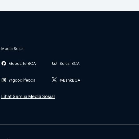
Media Sosial
GoodLife BCA
Solusi BCA
@goodlifebca
@BankBCA
Lihat Semua Media Sosial