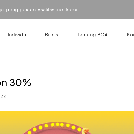
ujui penggunaan
dari kami.
cookies
Individu
Bisnis
Tentang BCA
Kar
kon 30%
022