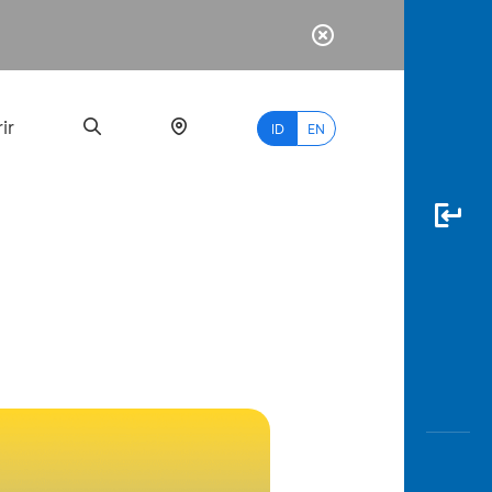
ir
ID
EN
PALING
BANYAK
DICARI