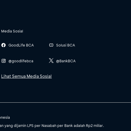
Media Sosial
GoodLife BCA
Solusi BCA
@goodlifebca
@BankBCA
Lihat Semua Media Sosial
onesia
 yang dijamin LPS per Nasabah per Bank adalah Rp2 miliar.