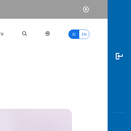
ir
ID
EN
PALING
BANYAK
DICARI