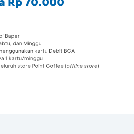
ya Rp 70.000
pi Baper
Sabtu, dan Minggu
menggunakan kartu Debit BCA
a 1 kartu/minggu
eluruh store Point Coffee (
offline store
)