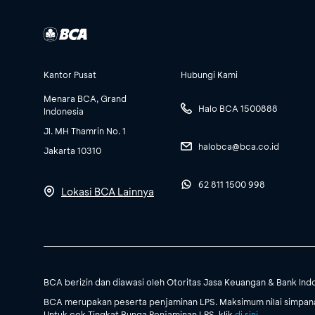
Kantor Pusat
Hubungi Kami
Menara BCA, Grand
Halo BCA 1500888
Indonesia
Jl. MH Thamrin No. 1
halobca@bca.co.id
Jakarta 10310
62 811 1500 998
Lokasi BCA Lainnya
BCA berizin dan diawasi oleh Otoritas Jasa Keuangan & Bank Ind
BCA merupakan peserta penjaminan LPS. Maksimum nilai simpanan
Untuk cek Tingkat Bunga Penjaminan LPS, klik
di sini
.