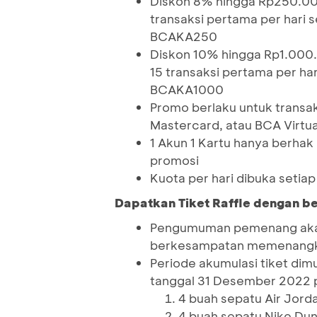
Diskon 8% hingga Rp250.00
transaksi pertama per hari 
BCAKA250
Diskon 10% hingga Rp1.000
15 transaksi pertama per ha
BCAKA1000
Promo berlaku untuk transa
Mastercard, atau BCA Virtu
1 Akun 1 Kartu hanya berha
promosi
Kuota per hari dibuka seti
Dapatkan Tiket Raffle dengan b
Pengumuman pemenang akan 
berkesampatan memenang
Periode akumulasi tiket dim
tanggal 31 Desember 2022 
4 buah sepatu Air Jord
4 buah sepatu Nike Dun