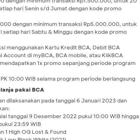
0 dengan minimum transaksi Rp1.500.000, untuk 20
setiap hari Senin s/d Jumat dengan kode promo
.000 dengan minimum transaksi Rp5.000.000, untuk
ri setiap hari Sabtu & Minggu dengan kode promo
ksi menggunakan Kartu Kredit BCA, Debit BCA
al Account di myBCA, BCA mobile, atau KlikBCA
k mendapatkan 1x promo sepanjang periode program
ap PK 10:00 WIB selama program periode berlangsung
elanja pakai BCA
dilaksanakan pada tanggal 6 Januari 2023 dan
kan:
ulai tanggal 9 Desember 2022 pukul 10:00 WIB hingga
pukul 23:59 WIB
an 1 High OG Lost & Found
k Low Black White (2021)