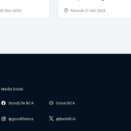
25 Nov 2023
Periode 21 Okt 2023
Media Sosial
GoodLife BCA
Solusi BCA
@goodlifebca
@BankBCA