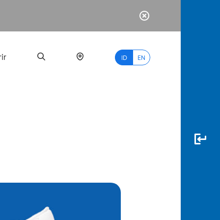
ir
ID
EN
PALING
BANYAK
DICARI