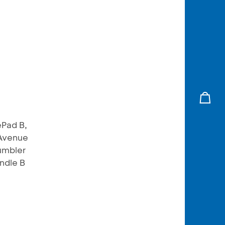
ePad B,
 Avenue
umbler
ndle B