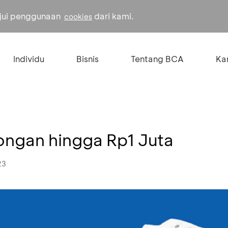
ujui penggunaan
dari kami.
cookies
Individu
Bisnis
Tentang BCA
Kar
ongan hingga Rp1 Juta
23