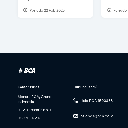
Periode 22 Feb 2025
Periode 
Kantor Pusat
Hubungi Kami
Menara BCA, Grand
Halo BCA 1500888
Indonesia
Jl. MH Thamrin No. 1
halobca@bca.co.id
Jakarta 10310