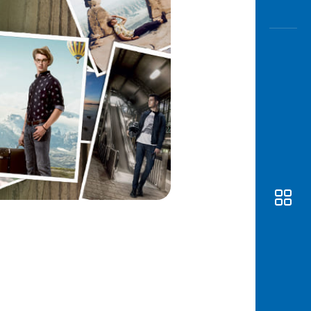
Awas
Modus
Buka
Rekeni
Tahapa
Edukati