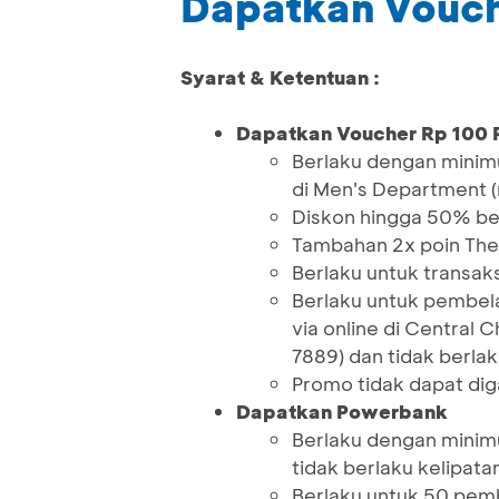
Dapatkan Vouch
Syarat & Ketentuan :
Dapatkan Voucher Rp 100 
Berlaku dengan minimu
di Men's Department (
Diskon hingga 50% ber
Tambahan 2x poin The
Berlaku untuk transak
Berlaku untuk pembela
via online di Centra
7889) dan tidak berlaku
Promo tidak dapat di
Dapatkan Powerbank
Berlaku dengan minimu
tidak berlaku kelipata
Berlaku untuk 50 pem