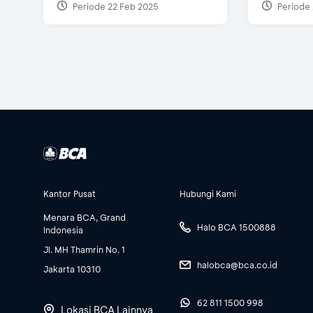
Periode 22 Feb 2025
Periode 
Kantor Pusat
Hubungi Kami
Menara BCA, Grand
Halo BCA 1500888
Indonesia
Jl. MH Thamrin No. 1
halobca@bca.co.id
Jakarta 10310
62 811 1500 998
Lokasi BCA Lainnya