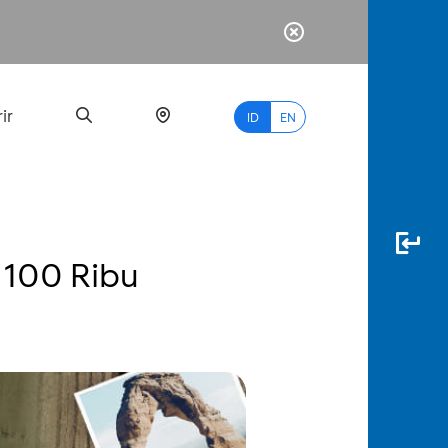
ir
ID
EN
 100 Ribu
PALING
BANYAK
DICARI
myBCA
Paylate