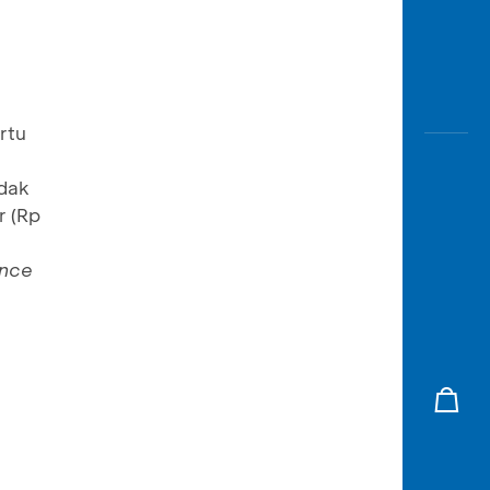
rtu
idak
r (Rp
ance