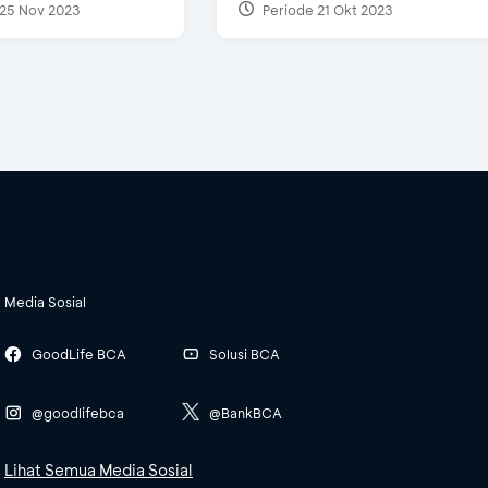
25 Nov 2023
Periode 21 Okt 2023
Media Sosial
GoodLife BCA
Solusi BCA
@goodlifebca
@BankBCA
Lihat Semua Media Sosial