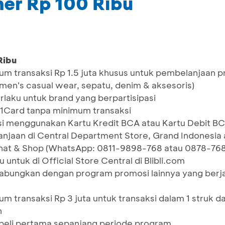
er Rp 100 Ribu
Ribu
m transaksi Rp 1.5 juta khusus untuk pembelanjaan 
men's casual wear, sepatu, denim & aksesoris)
laku untuk brand yang berpartisipasi
1Card tanpa minimum transaksi
si menggunakan Kartu Kredit BCA atau Kartu Debit B
njaan di Central Department Store, Grand Indonesia 
l Chat & Shop (WhatsApp: 0811-9898-768 atau 0878-76
 untuk di Official Store Central di Blibli.com
gabungkan dengan program promosi lainnya yang berj
m transaksi Rp 3 juta untuk transaksi dalam 1 struk d
n
beli pertama sepanjang periode program