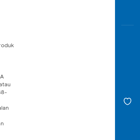
produk
CA
atau
88-
alan
an