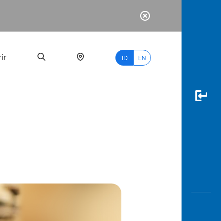
ir
ID
EN
PALING
BANYAK
DICARI
myBCA
Paylate