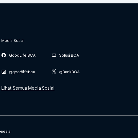
Media Sosial
GoodLife BCA
Solusi BCA
@goodlifebca
@BankBCA
Lihat Semua Media Sosial
onesia