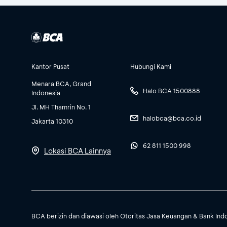
Kantor Pusat
Hubungi Kami
Menara BCA, Grand
Halo BCA 1500888
Indonesia
Jl. MH Thamrin No. 1
halobca@bca.co.id
Jakarta 10310
62 811 1500 998
Lokasi BCA Lainnya
BCA berizin dan diawasi oleh Otoritas Jasa Keuangan & Bank Ind