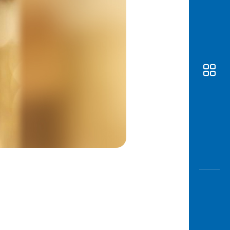
Awas
Modus
Buka
Rekeni
Tahapa
Edukati