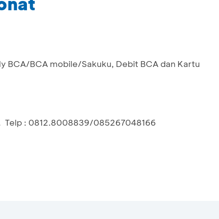
Donat
My BCA/BCA mobile/Sakuku, Debit BCA dan Kartu
ya. Telp : 0812.8008839/085267048166