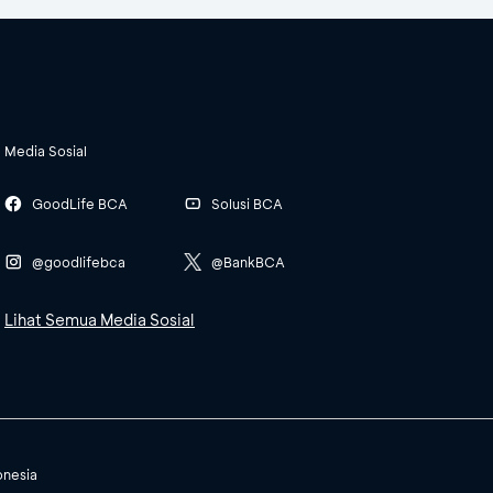
Media Sosial
GoodLife BCA
Solusi BCA
@goodlifebca
@BankBCA
Lihat Semua Media Sosial
onesia