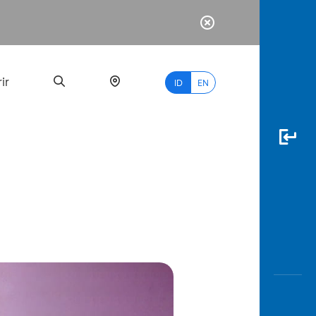
ir
ID
EN
PALING
BANYAK
DICARI
myBCA
Paylate