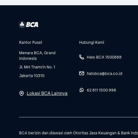
Kantor Pusat
Hubungi Kami
Menara BCA, Grand
Halo BCA 1500888
Indonesia
Jl. MH Thamrin No. 1
halobca@bca.co.id
Jakarta 10310
62 811 1500 998
Lokasi BCA Lainnya
BCA berizin dan diawasi oleh Otoritas Jasa Keuangan & Bank Ind