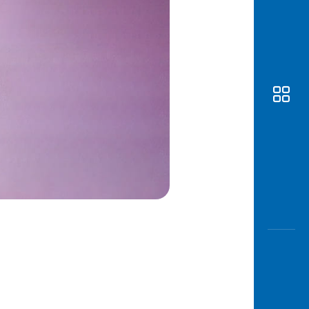
Awas
Modus
Buka
Rekeni
Tahapa
Edukati