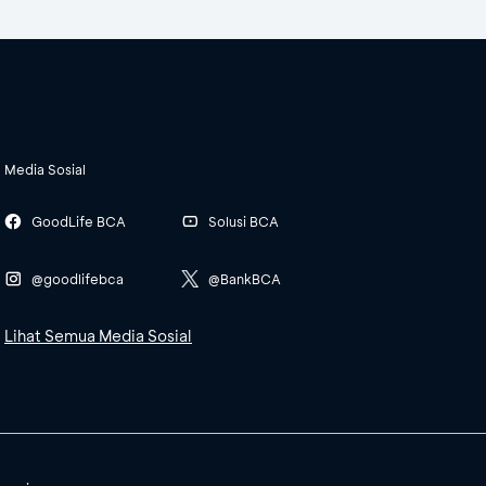
Media Sosial
GoodLife BCA
Solusi BCA
@goodlifebca
@BankBCA
Lihat Semua Media Sosial