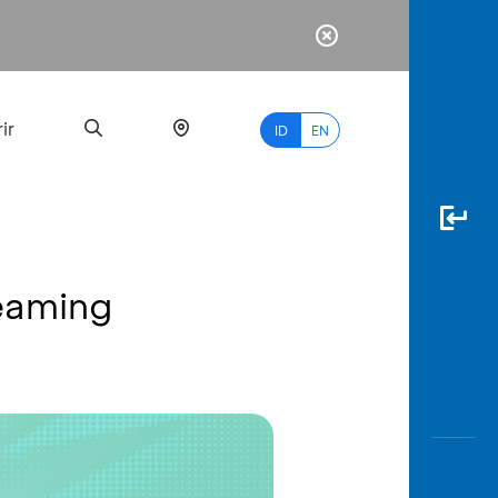
ir
ID
EN
reaming
PALING
BANYAK
DICARI
myBCA
Paylate