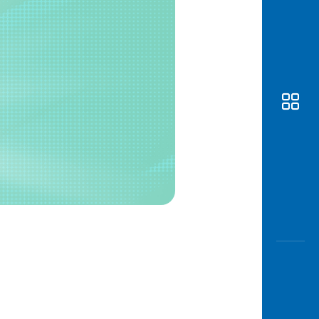
Awas
Modus
Buka
Rekeni
Tahapa
Edukati