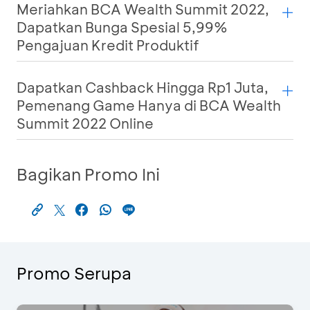
Meriahkan BCA Wealth Summit 2022,
Dapatkan Bunga Spesial 5,99%
Pengajuan Kredit Produktif
Dapatkan Cashback Hingga Rp1 Juta,
Pemenang Game Hanya di BCA Wealth
Summit 2022 Online
Bagikan Promo Ini
Promo Serupa