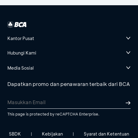
Kantor Pusat
Hubungi Kami
Media Sosial
Dapatkan promo dan penawaran terbaik dari BCA
This page is protected by reCAPTCHA Enterprise.
SBDK
Kebijakan
Syarat dan Ketentuan
|
|