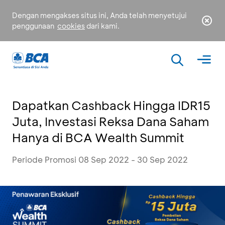
Dengan mengakses situs ini, Anda telah menyetujui
penggunaan
cookies
dari kami.
Dapatkan Cashback Hingga IDR15
Juta, Investasi Reksa Dana Saham
Hanya di BCA Wealth Summit
Periode Promosi 08 Sep 2022 - 30 Sep 2022