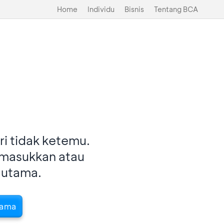
Home
Individu
Bisnis
Tentang BCA
i tidak ketemu.
imasukkan atau
 utama.
tama