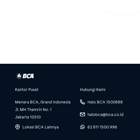
Kantor Pusat
Hubungi Kami
Menara BCA, Grand Indonesia
Halo BCA 1500888
Jl. MH Thamrin No. 1
halobca@bca.co.id
Jakarta 10310
Lokasi BCA Lainnya
62 811 1500 998