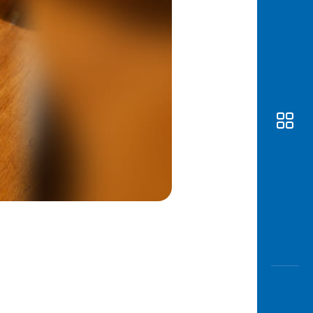
Awas
Modus
Buka
Rekeni
Tahapa
Edukati