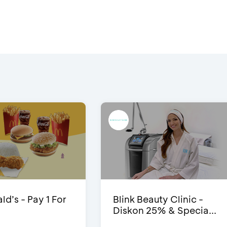
d’s - Pay 1 For
Blink Beauty Clinic -
Diskon 25% & Specia...