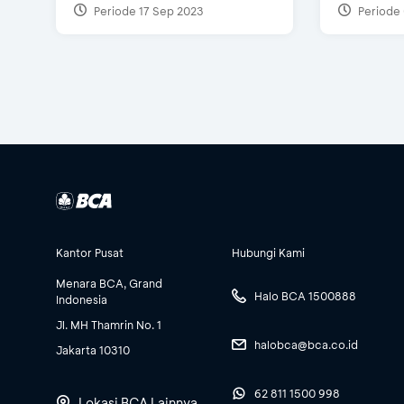
Periode 17 Sep 2023
Periode 
Kantor Pusat
Hubungi Kami
Menara BCA, Grand
Halo BCA 1500888
Indonesia
Jl. MH Thamrin No. 1
halobca@bca.co.id
Jakarta 10310
62 811 1500 998
Lokasi BCA Lainnya