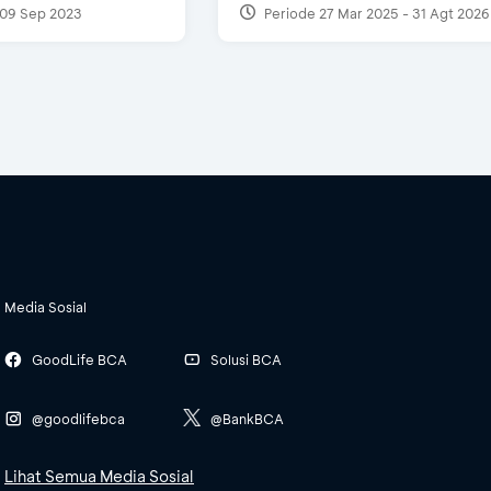
09 Sep 2023
Periode 27 Mar 2025 - 31 Agt 2026
Media Sosial
GoodLife BCA
Solusi BCA
@goodlifebca
@BankBCA
Lihat Semua Media Sosial