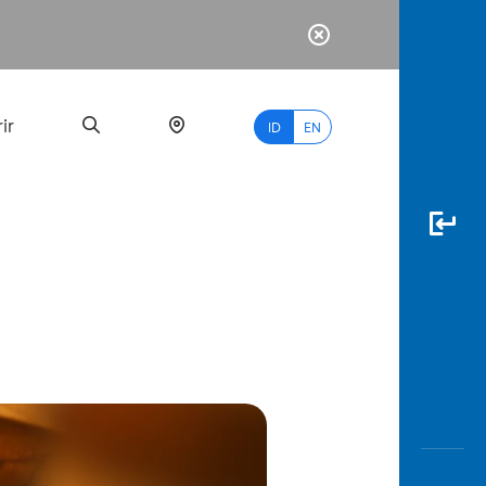
ir
ID
EN
PALING
BANYAK
DICARI
myBCA
Paylate