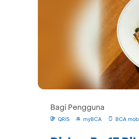
Bagi Pengguna
QRIS
myBCA
BCA mobi