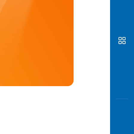
Awas
Modus
Buka
Rekeni
Tahapa
Edukati