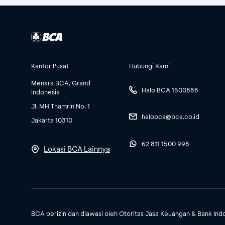
Kantor Pusat
Hubungi Kami
Menara BCA, Grand
Halo BCA 1500888
Indonesia
Jl. MH Thamrin No. 1
halobca@bca.co.id
Jakarta 10310
62 811 1500 998
Lokasi BCA Lainnya
BCA berizin dan diawasi oleh Otoritas Jasa Keuangan & Bank Ind