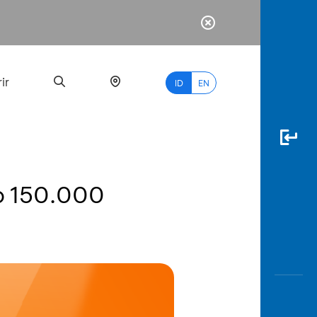
ir
ID
EN
Rp 150.000
PALING
BANYAK
DICARI
myBCA
Paylate