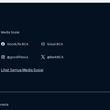
Media Sosial
GoodLife BCA
Solusi BCA
@goodlifebca
@BankBCA
Lihat Semua Media Sosial
onesia