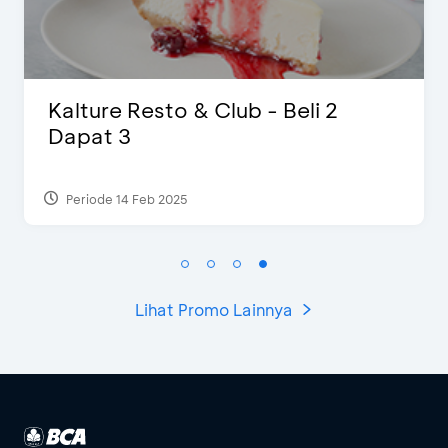
eli 2
D’Cost - Diskon 50% Ma
Ekstra 2 Minuman
Periode 17 Sep 2023
Lihat Promo Lainnya