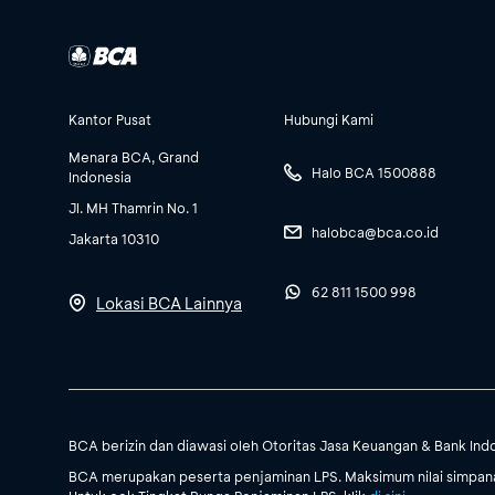
Kantor Pusat
Hubungi Kami
Menara BCA, Grand
Halo BCA 1500888
Indonesia
Jl. MH Thamrin No. 1
halobca@bca.co.id
Jakarta 10310
62 811 1500 998
Lokasi BCA Lainnya
BCA berizin dan diawasi oleh Otoritas Jasa Keuangan & Bank Ind
BCA merupakan peserta penjaminan LPS. Maksimum nilai simpanan