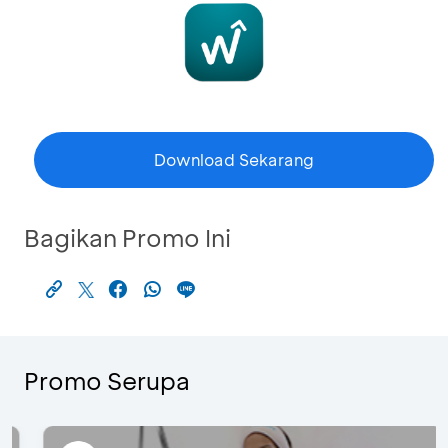
Download Sekarang
Bagikan Promo Ini
Promo Serupa