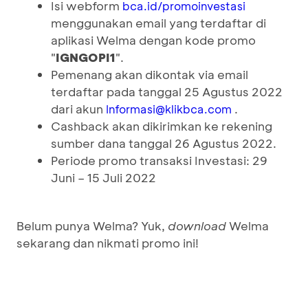
Isi webform
bca.id/promoinvestasi
menggunakan email yang terdaftar di
aplikasi Welma dengan kode promo
"
IGNGOPI1
".
Pemenang akan dikontak via email
terdaftar pada tanggal 25 Agustus 2022
dari akun
.
Informasi@klikbca.com
Cashback akan dikirimkan ke rekening
sumber dana tanggal 26 Agustus 2022.
Periode promo transaksi Investasi: 29
Juni – 15 Juli 2022
Belum punya Welma? Yuk,
download
Welma
sekarang dan nikmati promo ini!