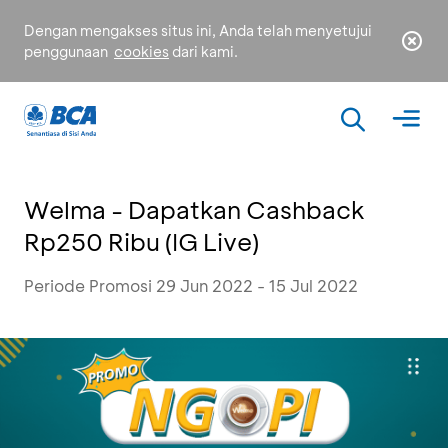
Dengan mengakses situs ini, Anda telah menyetujui
penggunaan
cookies
dari kami.
Welma - Dapatkan Cashback
Rp250 Ribu (IG Live)
Periode Promosi 29 Jun 2022 - 15 Jul 2022