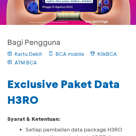
Bagi Pengguna
Kartu Debit
BCA mobile
KlikBCA
ATM BCA
Exclusive Paket Data
H3RO
Syarat & Ketentuan:
Setiap pembelian data package H3RO