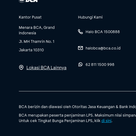
Kantor Pusat
Hubungi Kami
Menara BCA, Grand
Halo BCA 1500888
Indonesia
Jl. MH Thamrin No. 1
halobca@bca.co.id
Jakarta 10310
62 811 1500 998
Lokasi BCA Lainnya
BCA berizin dan diawasi oleh Otoritas Jasa Keuangan & Bank Ind
BCA merupakan peserta penjaminan LPS. Maksimum nilai simpanan
Untuk cek Tingkat Bunga Penjaminan LPS, klik
di sini
.