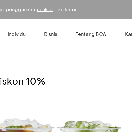
ujui penggunaan
dari kami.
cookies
Individu
Bisnis
Tentang BCA
Kar
Diskon 10%