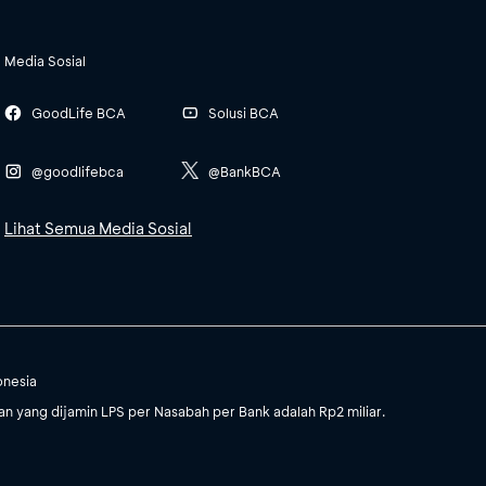
Media Sosial
GoodLife BCA
Solusi BCA
@goodlifebca
@BankBCA
Lihat Semua Media Sosial
onesia
 yang dijamin LPS per Nasabah per Bank adalah Rp2 miliar.