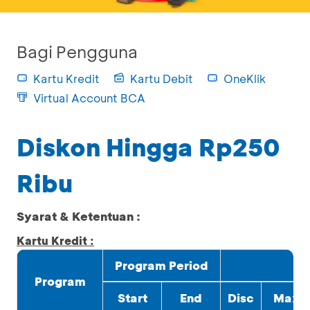
Bagi Pengguna
Kartu Kredit
Kartu Debit
OneKlik
Virtual Account BCA
Diskon Hingga Rp250
Ribu
Syarat & Ketentuan :
Kartu Kredit :
Program Period
Program
Start
End
Disc
Max.D