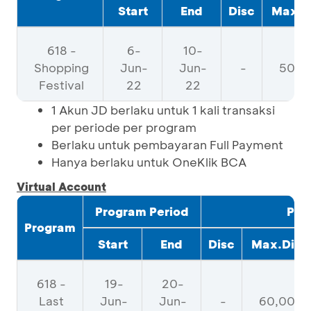
Start
End
Disc
Max.D
618 -
6-
10-
Shopping
Jun-
Jun-
-
50,0
Festival
22
22
1 Akun JD berlaku untuk 1 kali transaksi
per periode per program
Berlaku untuk pembayaran Full Payment
Hanya berlaku untuk OneKlik BCA
Virtual Account
Program Period
Pro
Program
Start
End
Disc
Max.Disc
618 -
19-
20-
Last
Jun-
Jun-
-
60,000