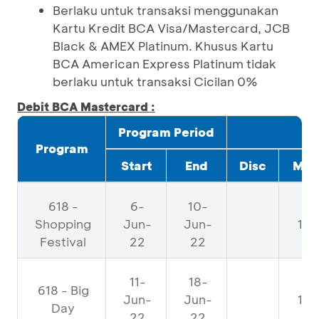
Berlaku untuk transaksi menggunakan
Kartu Kredit BCA Visa/Mastercard, JCB
Black & AMEX Platinum. Khusus Kartu
BCA American Express Platinum tidak
berlaku untuk transaksi Cicilan 0%
Debit BCA Mastercard :
Program Period
Program
Start
End
Disc
Max
618 -
6-
10-
Shopping
Jun-
Jun-
12
Festival
22
22
11-
18-
618 - Big
Jun-
Jun-
18
Day
22
22