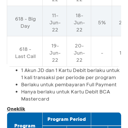
11-
18-
618 - Big
Jun-
Jun-
5%
25
Day
22
22
19-
20-
618 -
Jun-
Jun-
-
15
Last Call
22
22
1 Akun JD dan 1 Kartu Debit berlaku untuk
1 kali transaksi per periode per program
Berlaku untuk pembayaran Full Payment
Hanya berlaku untuk Kartu Debit BCA
Mastercard
Oneklik
Program Period
P
Program