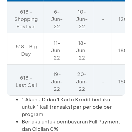
618 -
6-
10-
Shopping
Jun-
Jun-
-
120,
Festival
22
22
11-
18-
618 - Big
Jun-
Jun-
-
180,
Day
22
22
19-
20-
618 -
Jun-
Jun-
-
150,
Last Call
22
22
1 Akun JD dan 1 Kartu Kredit berlaku
untuk 1 kali transaksi per periode per
program
Berlaku untuk pembayaran Full Payment
dan Cicilan 0%